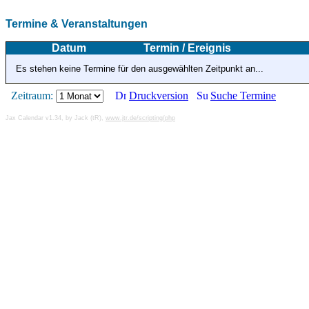
Termine & Veranstaltungen
Datum
Termin / Ereignis
Es stehen keine Termine für den ausgewählten Zeitpunkt an...
Zeitraum:
Druckversion
Suche Termine
Jax Calendar v1.34, by Jack (tR),
www.jtr.de/scripting/php