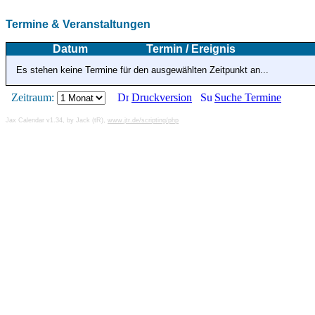
Termine & Veranstaltungen
Datum
Termin / Ereignis
Es stehen keine Termine für den ausgewählten Zeitpunkt an...
Zeitraum:
Druckversion
Suche Termine
Jax Calendar v1.34, by Jack (tR),
www.jtr.de/scripting/php