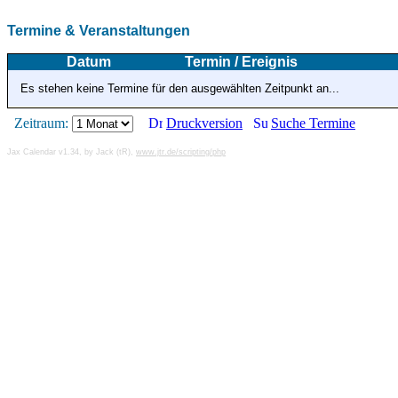
Termine & Veranstaltungen
Datum
Termin / Ereignis
Es stehen keine Termine für den ausgewählten Zeitpunkt an...
Zeitraum:
Druckversion
Suche Termine
Jax Calendar v1.34, by Jack (tR),
www.jtr.de/scripting/php