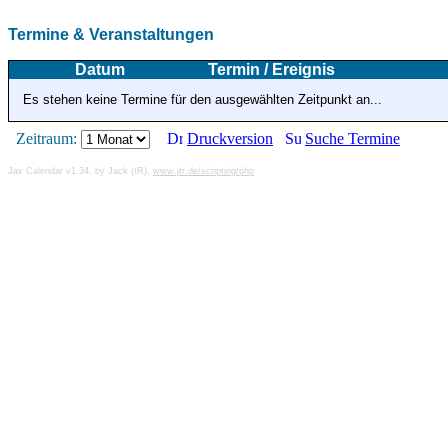
Termine & Veranstaltungen
Datum
Termin / Ereignis
Es stehen keine Termine für den ausgewählten Zeitpunkt an...
Zeitraum:
Druckversion
Suche Termine
Jax Calendar v1.34, by Jack (tR),
www.jtr.de/scripting/php