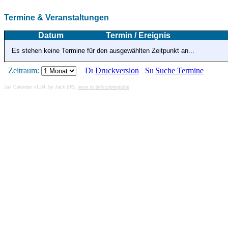
Termine & Veranstaltungen
Datum
Termin / Ereignis
Es stehen keine Termine für den ausgewählten Zeitpunkt an...
Zeitraum:
Druckversion
Suche Termine
Jax Calendar v1.34, by Jack (tR),
www.jtr.de/scripting/php