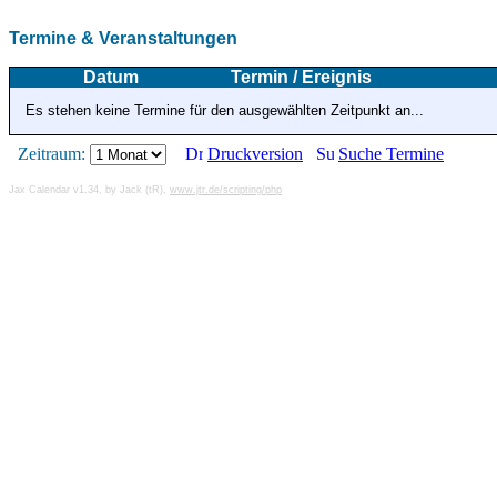
Termine & Veranstaltungen
Datum
Termin / Ereignis
Es stehen keine Termine für den ausgewählten Zeitpunkt an...
Zeitraum:
Druckversion
Suche Termine
Jax Calendar v1.34, by Jack (tR),
www.jtr.de/scripting/php