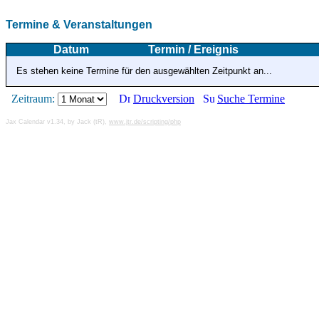
Termine & Veranstaltungen
Datum
Termin / Ereignis
Es stehen keine Termine für den ausgewählten Zeitpunkt an...
Zeitraum:
Druckversion
Suche Termine
Jax Calendar v1.34, by Jack (tR),
www.jtr.de/scripting/php