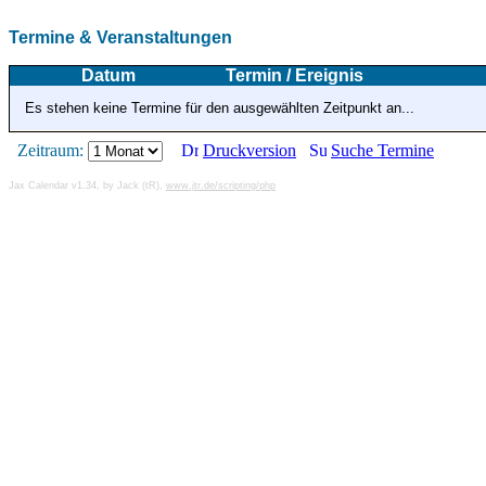
Termine & Veranstaltungen
Datum
Termin / Ereignis
Es stehen keine Termine für den ausgewählten Zeitpunkt an...
Zeitraum:
Druckversion
Suche Termine
Jax Calendar v1.34, by Jack (tR),
www.jtr.de/scripting/php