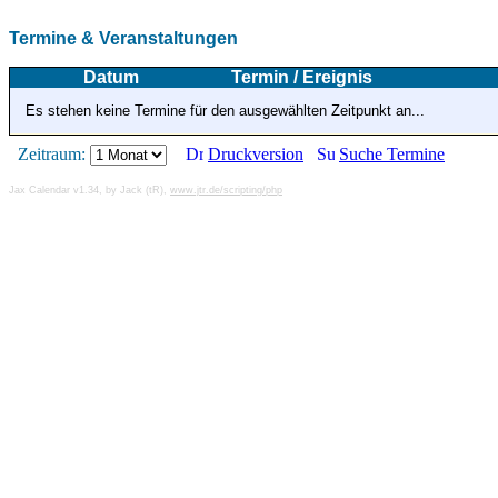
Termine & Veranstaltungen
Datum
Termin / Ereignis
Es stehen keine Termine für den ausgewählten Zeitpunkt an...
Zeitraum:
Druckversion
Suche Termine
Jax Calendar v1.34, by Jack (tR),
www.jtr.de/scripting/php