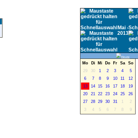
Mai -
2013
Heute
Mo
Di
Mi
Do
Fr
Sa
So
29
30
1
2
3
4
5
6
7
8
9
10
11
12
13
14
15
16
17
18
19
20
21
22
23
24
25
26
27
28
29
30
31
1
2
3
4
5
6
7
8
9