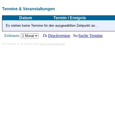
Termine & Veranstaltungen
Datum
Termin / Ereignis
Es stehen keine Termine für den ausgewählten Zeitpunkt an...
Zeitraum:
Druckversion
Suche Termine
Jax Calendar v1.34, by Jack (tR),
www.jtr.de/scripting/php