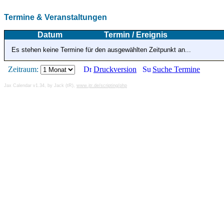
Termine & Veranstaltungen
Datum
Termin / Ereignis
Es stehen keine Termine für den ausgewählten Zeitpunkt an...
Zeitraum:
Druckversion
Suche Termine
Jax Calendar v1.34, by Jack (tR),
www.jtr.de/scripting/php