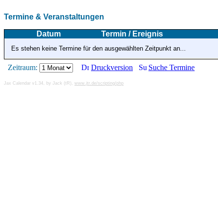
Termine & Veranstaltungen
Datum
Termin / Ereignis
Es stehen keine Termine für den ausgewählten Zeitpunkt an...
Zeitraum:
Druckversion
Suche Termine
Jax Calendar v1.34, by Jack (tR),
www.jtr.de/scripting/php