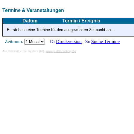
Termine & Veranstaltungen
Datum
Termin / Ereignis
Es stehen keine Termine für den ausgewählten Zeitpunkt an...
Zeitraum:
Druckversion
Suche Termine
Jax Calendar v1.34, by Jack (tR),
www.jtr.de/scripting/php