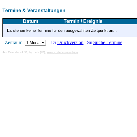
Termine & Veranstaltungen
Datum
Termin / Ereignis
Es stehen keine Termine für den ausgewählten Zeitpunkt an...
Zeitraum:
Druckversion
Suche Termine
Jax Calendar v1.34, by Jack (tR),
www.jtr.de/scripting/php