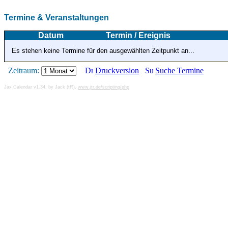
Termine & Veranstaltungen
Datum
Termin / Ereignis
Es stehen keine Termine für den ausgewählten Zeitpunkt an...
Zeitraum:
Druckversion
Suche Termine
Jax Calendar v1.34, by Jack (tR),
www.jtr.de/scripting/php