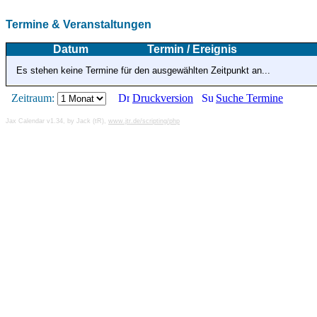
Termine & Veranstaltungen
Datum
Termin / Ereignis
Es stehen keine Termine für den ausgewählten Zeitpunkt an...
Zeitraum:
Druckversion
Suche Termine
Jax Calendar v1.34, by Jack (tR),
www.jtr.de/scripting/php