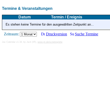
Termine & Veranstaltungen
Datum
Termin / Ereignis
Es stehen keine Termine für den ausgewählten Zeitpunkt an...
Zeitraum:
Druckversion
Suche Termine
Jax Calendar v1.34, by Jack (tR),
www.jtr.de/scripting/php