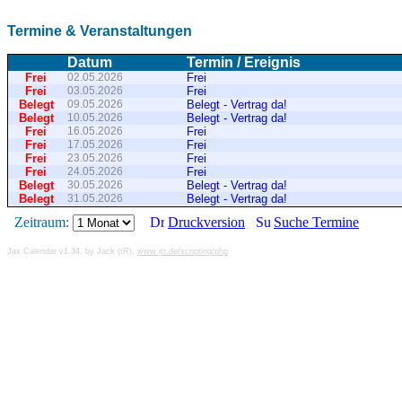
Termine & Veranstaltungen
Datum
Termin / Ereignis
Frei
02.05.2026
Frei
Frei
03.05.2026
Frei
Belegt
09.05.2026
Belegt - Vertrag da!
Belegt
10.05.2026
Belegt - Vertrag da!
Frei
16.05.2026
Frei
Frei
17.05.2026
Frei
Frei
23.05.2026
Frei
Frei
24.05.2026
Frei
Belegt
30.05.2026
Belegt - Vertrag da!
Belegt
31.05.2026
Belegt - Vertrag da!
Zeitraum:
Druckversion
Suche Termine
Jax Calendar v1.34, by Jack (tR),
www.jtr.de/scripting/php