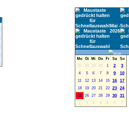
Mai -
2026
Heute
Mo
Di
Mi
Do
Fr
Sa
So
2
3
27
28
29
30
1
9
10
4
5
6
7
8
16
17
11
12
13
14
15
23
24
18
19
20
21
22
30
31
25
26
27
28
29
1
2
3
4
5
6
7