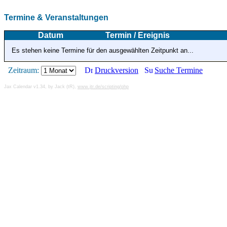
Termine & Veranstaltungen
Datum
Termin / Ereignis
Es stehen keine Termine für den ausgewählten Zeitpunkt an...
Zeitraum:
Druckversion
Suche Termine
Jax Calendar v1.34, by Jack (tR),
www.jtr.de/scripting/php