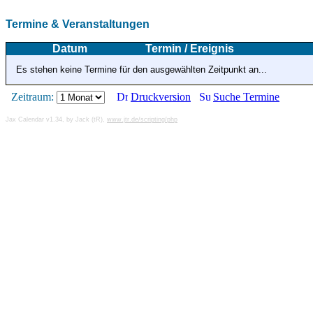
Termine & Veranstaltungen
Datum
Termin / Ereignis
Es stehen keine Termine für den ausgewählten Zeitpunkt an...
Zeitraum:
Druckversion
Suche Termine
Jax Calendar v1.34, by Jack (tR),
www.jtr.de/scripting/php