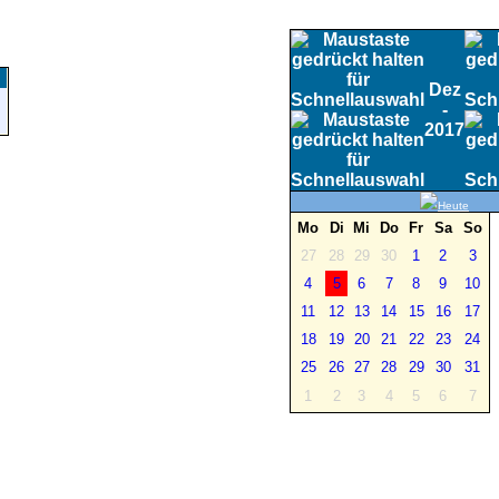
Dez
-
2017
Heute
Mo
Di
Mi
Do
Fr
Sa
So
27
28
29
30
1
2
3
4
5
6
7
8
9
10
11
12
13
14
15
16
17
18
19
20
21
22
23
24
25
26
27
28
29
30
31
1
2
3
4
5
6
7