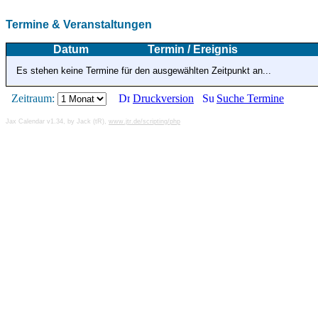
Termine & Veranstaltungen
Datum
Termin / Ereignis
Es stehen keine Termine für den ausgewählten Zeitpunkt an...
Zeitraum:
Druckversion
Suche Termine
Jax Calendar v1.34, by Jack (tR),
www.jtr.de/scripting/php