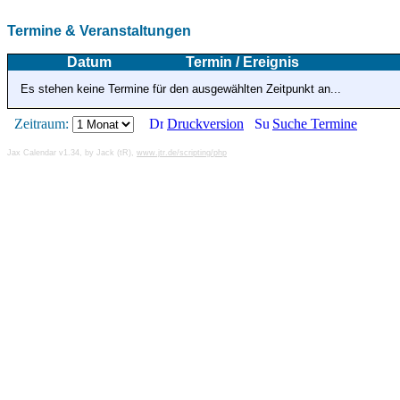
Termine & Veranstaltungen
Datum
Termin / Ereignis
Es stehen keine Termine für den ausgewählten Zeitpunkt an...
Zeitraum:
Druckversion
Suche Termine
Jax Calendar v1.34, by Jack (tR),
www.jtr.de/scripting/php