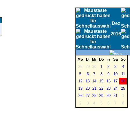
Dez
-
2016
Heute
Mo
Di
Mi
Do
Fr
Sa
So
28
29
30
1
2
3
4
5
6
7
8
9
10
11
12
13
14
15
16
17
18
19
20
21
22
23
24
25
26
27
28
29
30
31
1
2
3
4
5
6
7
8