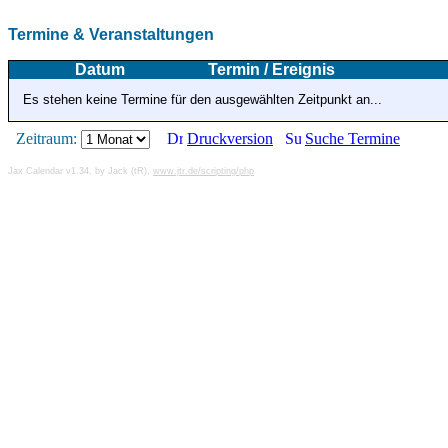
Termine & Veranstaltungen
Datum
Termin / Ereignis
Es stehen keine Termine für den ausgewählten Zeitpunkt an...
Zeitraum:
Druckversion
Suche Termine
Jax Calendar v1.34, by Jack (tR),
www.jtr.de/scripting/php