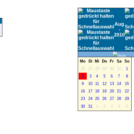
Aug
-
2010
Heute
Mo
Di
Mi
Do
Fr
Sa
So
26
27
28
29
30
31
1
2
3
4
5
6
7
8
9
10
11
12
13
14
15
16
17
18
19
20
21
22
23
24
25
26
27
28
29
30
31
1
2
3
4
5