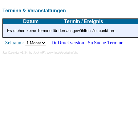
Termine & Veranstaltungen
Datum
Termin / Ereignis
Es stehen keine Termine für den ausgewählten Zeitpunkt an...
Zeitraum:
Druckversion
Suche Termine
Jax Calendar v1.34, by Jack (tR),
www.jtr.de/scripting/php