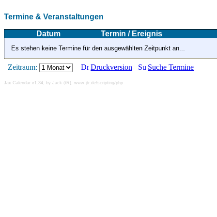
Termine & Veranstaltungen
Datum
Termin / Ereignis
Es stehen keine Termine für den ausgewählten Zeitpunkt an...
Zeitraum:
Druckversion
Suche Termine
Jax Calendar v1.34, by Jack (tR),
www.jtr.de/scripting/php