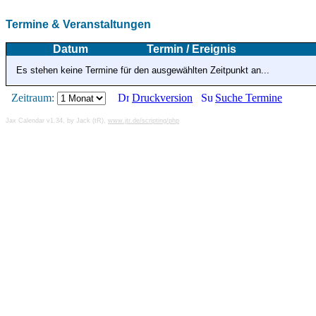
Termine & Veranstaltungen
Datum
Termin / Ereignis
Es stehen keine Termine für den ausgewählten Zeitpunkt an...
Zeitraum:
Druckversion
Suche Termine
Jax Calendar v1.34, by Jack (tR),
www.jtr.de/scripting/php