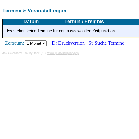
Termine & Veranstaltungen
Datum
Termin / Ereignis
Es stehen keine Termine für den ausgewählten Zeitpunkt an...
Zeitraum:
Druckversion
Suche Termine
Jax Calendar v1.34, by Jack (tR),
www.jtr.de/scripting/php