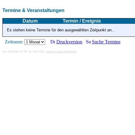
Termine & Veranstaltungen
Datum
Termin / Ereignis
Es stehen keine Termine für den ausgewählten Zeitpunkt an...
Zeitraum:
Druckversion
Suche Termine
Jax Calendar v1.34, by Jack (tR),
www.jtr.de/scripting/php