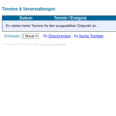
Termine & Veranstaltungen
Datum
Termin / Ereignis
Es stehen keine Termine für den ausgewählten Zeitpunkt an...
Zeitraum:
Druckversion
Suche Termine
Jax Calendar v1.34, by Jack (tR),
www.jtr.de/scripting/php